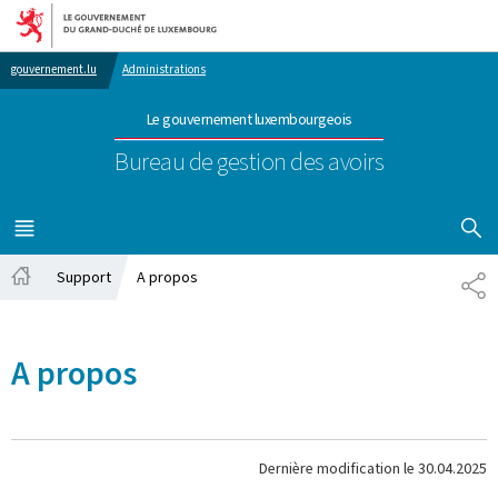
Aller au menu principal
Aller au contenu
gouvernement.lu
Administrations
Le gouvernement luxembourgeois
Bureau de gestion des avoirs
AFFICHER
MENU
PRINCIPAL
Support
A propos
PA
Accueil
A propos
Dernière modification le
30.04.2025