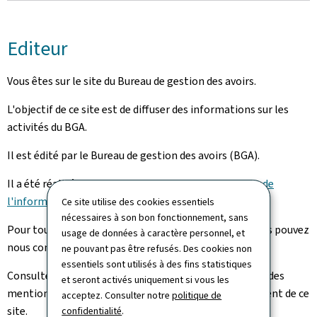
Editeur
Vous êtes sur le site du Bureau de gestion des avoirs.
L'objectif de ce site est de diffuser des informations sur les
activités du BGA.
Il est édité par le Bureau de gestion des avoirs (BGA).
Il a été réalisé avec l'aide du
Centre des technologies de
l'information de l'Etat (CTIE)
.
Ce site utilise des cookies essentiels
nécessaires à son bon fonctionnement, sans
Pour toute question sur ce portail et son contenu, vous pouvez
usage de données à caractère personnel, et
nous contacter via notre
formulaire de contact
.
ne pouvant pas être refusés. Des cookies non
essentiels sont utilisés à des fins statistiques
Consultez la
notice légale
pour prendre connaissance des
et seront activés uniquement si vous les
mentions légales et des informations sur l’hébergement de ce
acceptez. Consulter notre
politique de
site.
confidentialité
.