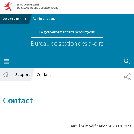
Aller au menu principal
Aller au contenu
gouvernement.lu
Administrations
Le gouvernement luxembourgeois
Bureau de gestion des avoirs
AFFICHER
MENU
PRINCIPAL
Support
Contact
PA
Accueil
Contact
Dernière modification le
20.10.2023