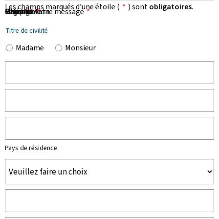
Les champs marqués d’une étoile (
*
) sont
obligatoires
.
Prénom
Nom
Organisation
E-mail
Téléphone
Objet de votre message
Message
*
*
*
*
*
Titre de civilité
Madame
Monsieur
Pays de résidence