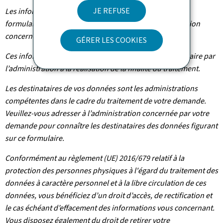
JE REFUSE
Les informations qui vous concernent recueillies sur ce
formulaire font l’objet d’un traitement par l’administration
concernée afin de mener à bien votre demande.
GÉRER LES COOKIES
Ces informations sont conservées pour la durée nécessaire par
l’administration à la réalisation de la finalité du traitement.
Les destinataires de vos données sont les administrations
compétentes dans le cadre du traitement de votre demande.
Veuillez-vous adresser à l’administration concernée par votre
demande pour connaître les destinataires des données figurant
sur ce formulaire.
Conformément au règlement (UE) 2016/679 relatif à la
protection des personnes physiques à l'égard du traitement des
données à caractère personnel et à la libre circulation de ces
données, vous bénéficiez d’un droit d’accès, de rectification et
le cas échéant d’effacement des informations vous concernant.
Vous disposez également du droit de retirer votre