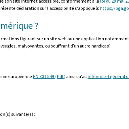
re son site internet accessible, conformément à la
loi du 28 mai 2
ésente déclaration sur l'accessibilité s'applique à:
https://bga.g
numérique ?
nformations figurant sur un site web ou une application notamment
 aveugles, malvoyantes, ou souffrant d’un autre handicap).
orme européenne
EN 301 549 (Pdf)
ainsi qu'au
référentiel général d
on(s) suivante(s) :