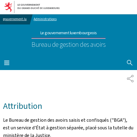
Aller au menu principal
Aller au contenu
gouvernement.lu
Administrations
Le gouvernement luxembourgeois
Bureau de gestion des avoirs
AFFICHER
MENU
PRINCIPAL
PA
Attribution
Le Bureau de gestion des avoirs saisis et confisqués ("BGA"),
est un service d'État à gestion séparée, placé sous la tutelle du
ministère de la Justice.