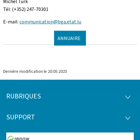
Michel Turk
Tél: (+352) 247-70301
E-mail:
communication@bga.etat.lu
ANNUAIRE
Dernière modification le
20.05.2025
RUBRIQUES
Pied
RUBRI
de
SUPPORT
SUPP
page