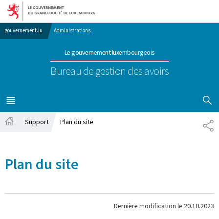
Aller au menu principal
Aller au contenu
gouvernement.lu
Administrations
Le gouvernement luxembourgeois
Bureau de gestion des avoirs
AFFICHER
MENU
PRINCIPAL
Support
Plan du site
PA
Accueil
Plan du site
Dernière modification le
20.10.2023