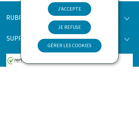
J'ACCEPTE
RUBRIQUES
Pied
RUBRI
JE REFUSE
de
SUPPORT
SUPP
page
GÉRER LES COOKIES