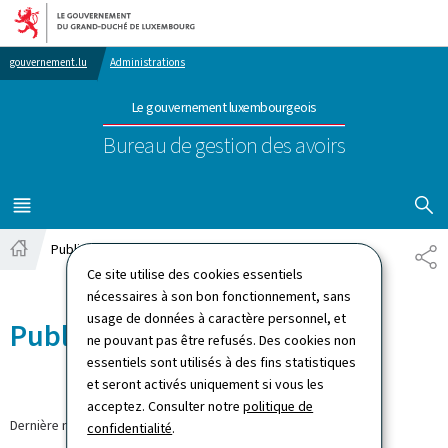
Aller au menu principal
Aller au contenu
gouvernement.lu
Administrations
Le gouvernement luxembourgeois
Bureau de gestion des avoirs
AFFICHER
MENU
PRINCIPAL
Publications
PA
Accueil
Ce site utilise des cookies essentiels
nécessaires à son bon fonctionnement, sans
usage de données à caractère personnel, et
Publications
ne pouvant pas être refusés. Des cookies non
essentiels sont utilisés à des fins statistiques
et seront activés uniquement si vous les
acceptez. Consulter notre
politique de
Dernière modification le
07.05.2025
confidentialité
.